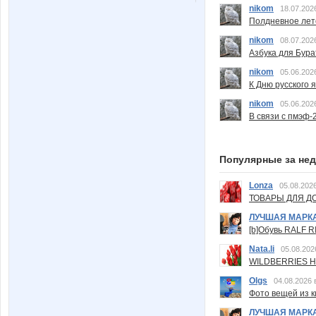
nikom
18.07.202
Полдневное лет
nikom
08.07.202
Азбука для Бура
nikom
05.06.202
К Дню русского 
nikom
05.06.202
В связи с пмэф-
Популярные за не
Lonza
05.08.2026
ТОВАРЫ ДЛЯ ДО
ЛУЧШАЯ МАРК
[b]Обувь RALF RI
Nata.li
05.08.202
WILDBERRIES Н
Olgs
04.08.2026 
Фото вещей из ки
ЛУЧШАЯ МАРК