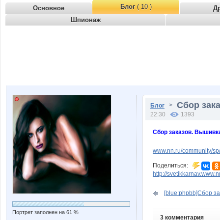
Блог
( 10 )
Основное
Д
Шпионаж
Сбор зака
>
Блог
22:30
1393
Сбор заказов. Вышивк
www.nn.ru/community/s
Поделиться:
http://svetikkarnav.www.
[blue:phpbb]Сбор за
Портрет заполнен на 61 %
3 комментария